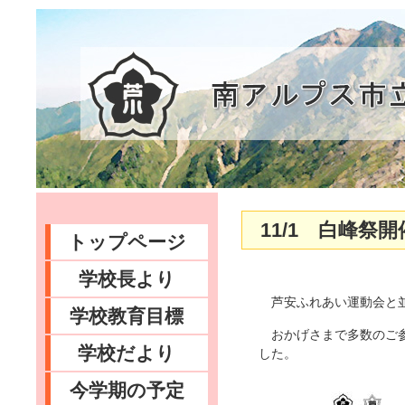
11/1 白峰祭
トップページ
学校長より
芦安ふれあい運動会と並
学校教育目標
おかげさまで多数のご参
学校だより
した。
今学期の予定