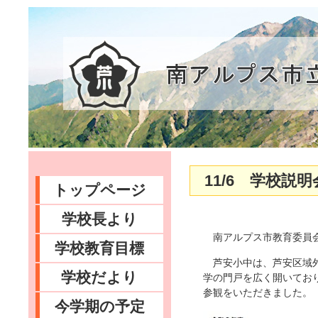
11/6 学校説明
トップページ
学校長より
南アルプス市教育委員会
学校教育目標
芦安小中は、芦安区域外
学校だより
学の門戸を広く開いてお
参観をいただきました。
今学期の予定