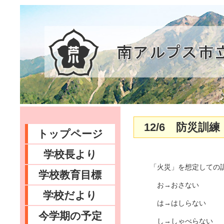
12/6 防災訓練
トップページ
学校長より
「火災」を想定しての訓
学校教育目標
お→おさない
学校だより
は→はしらない
今学期の予定
し→しゃべらない