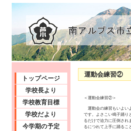
運動会練習②
トップページ
学校長より
＜運動会練習②＞
学校教育目標
運動会の練習もいよいよ
学校だより
です。よさこい鳴子踊り
るだけで迫力に圧倒され
今学期の予定
るにつれて上手に踊るこ