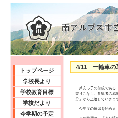
4/11 一輪車
トップページ
学校長より
芦安っ子の伝統である「
学校教育目標
乗りこなし、参観者の感
分」から上達していきま
学校だより
今年度の練習を始めま
今学期の予定