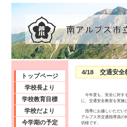
4/18 交通安
トップページ
学校長より
今年度も、安全に対する
学校教育目標
に、交通安全教室を実施
学校だより
指導にお越しいただいた
アルプス市交通指導員の
今学期の予定
切様です。