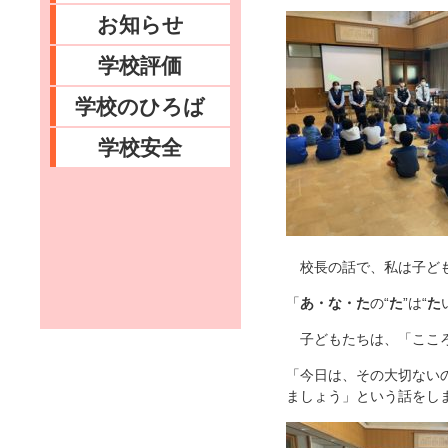
お知らせ
学校評価
学校のひろば
学校安全
校長の話で、私は子ども
「
あ・な・た
の“
た
”は“
た
子どもたちは、「こころ
「今日は、その大切ない
ましょう」という話をし