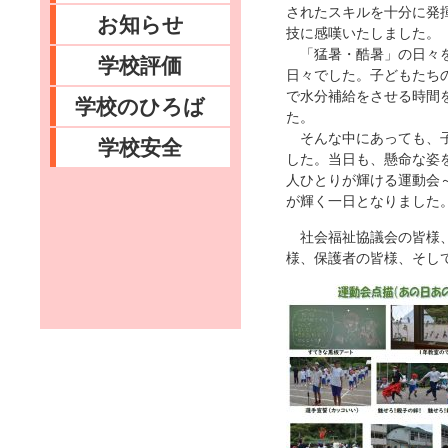
されたスキルを十分に発
お知らせ
技に感嘆いたしました。
「猛暑・酷暑」の日々を
学校評価
日々でした。子どもたち
で水分補給をさせる時間
学校のひろば
た。
そんな中にあっても、子
学校安全
した。当日も、懸命な姿
人ひとりが輝ける運動会
が輝く一日となりました
社会福祉協議会の皆様、
様、保護者の皆様、そし