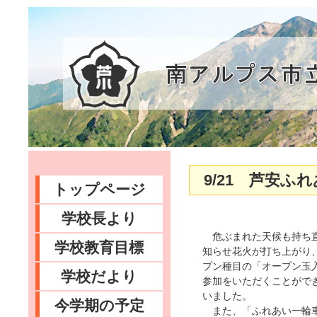
9/21 芦安ふ
トップページ
学校長より
危ぶまれた天候も持ち直
学校教育目標
知らせ花火が打ち上がり
プン種目の「オープン玉
学校だより
参加をいただくことがで
いました。
今学期の予定
また、「ふれあい一輪車