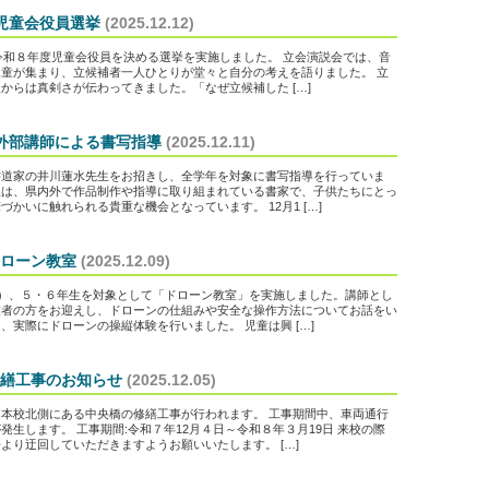
2 児童会役員選挙
(2025.12.12)
、令和８年度児童会役員を決める選挙を実施しました。 立会演説会では、音
童が集まり、立候補者一人ひとりが堂々と自分の考えを語りました。 立
からは真剣さが伝わってきました。「なぜ立候補した […]
1 外部講師による書写指導
(2025.12.11)
書道家の井川蓮水先生をお招きし、全学年を対象に書写指導を行っていま
生は、県内外で作品制作や指導に取り組まれている書家で、子供たちにとっ
づかいに触れられる貴重な機会となっています。 12月1 […]
 ドローン教室
(2025.12.09)
火）、５・６年生を対象として「ドローン教室」を実施しました。講師とし
業者の方をお迎えし、ドローンの仕組みや安全な操作方法についてお話をい
、実際にドローンの操縦体験を行いました。 児童は興 […]
繕工事のお知らせ
(2025.12.05)
本校北側にある中央橋の修繕工事が行われます。 工事期間中、車両通行
発生します。 工事期間:令和７年12月４日～令和８年３月19日 来校の際
より迂回していただきますようお願いいたします。 […]