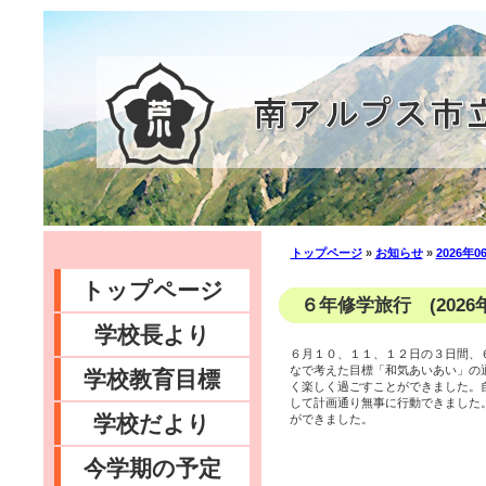
トップページ
»
お知らせ
»
2026年0
トップページ
６年修学旅行 (2026年
学校長より
６月１０、１１、１２日の３日間、
なで考えた目標「和気あいあい」の
学校教育目標
く楽しく過ごすことができました。
して計画通り無事に行動できました
学校だより
ができました。
今学期の予定