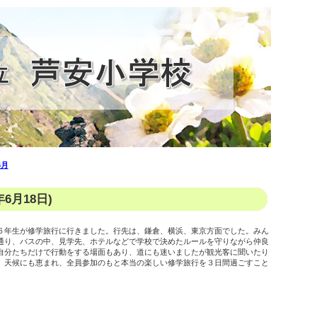
6月
6月18日)
６年生が修学旅行に行きました。行先は、鎌倉、横浜、東京方面でした。みん
通り、バスの中、見学先、ホテルなどで学校で決めたルールを守りながら仲良
自分たちだけで行動をする場面もあり、道にも迷いましたが観光客に聞いたり
。天候にも恵まれ、全員参加のもと本当の楽しい修学旅行を３日間過ごすこと